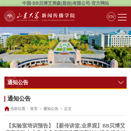
中国·BB贝博艾弗森(股份)有限公司-官方网站
EN
通知公告
通知公告
当前位置：
首页
>
通知公告
>
正文
【实验室培训预告】【薪传讲堂.业界观】BB贝博艾