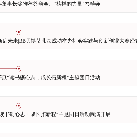
5年董事长奖推荐答辩会、“榜样的力量”答辩会
新启未来|BB贝博艾弗森成功举办社会实践与创新创业大赛经
生开展“读书砺心志，成长拓新程”主题团日活动
生“读书砺心志・成长拓新程”主题团日活动圆满开展