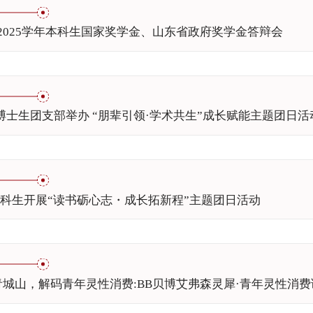
4-2025学年本科生国家奖学金、山东省政府奖学金答辩会
博士生团支部举办 “朋辈引领·学术共生”成长赋能主题团日活
24级本科生开展“读书砺心志・成长拓新程”主题团日活动
城山，解码青年灵性消费:BB贝博艾弗森灵犀·青年灵性消