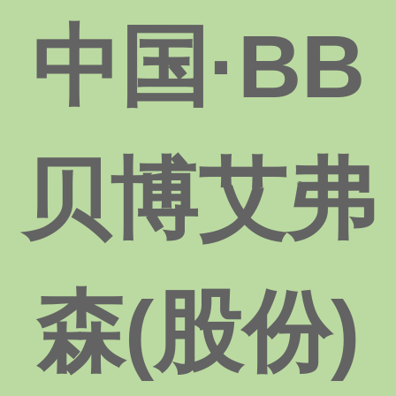
中国·BB
贝博艾弗
森(股份)