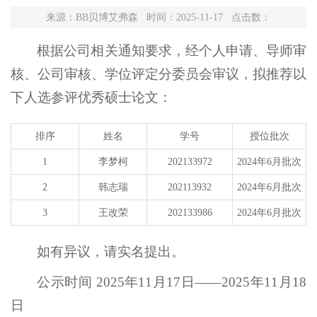
来源：BB贝博艾弗森 时间：2025-11-17 点击数：
根据公司相关通知要求，经个人申请、导师审
核、公司审核、学位评定分委员会审议，拟推荐以
下人选参评优秀硕士论文：
排序
姓名
学号
授位批次
1
李梦柯
202133972
2024年6月批次
2
韩志瑞
202113932
2024年6月批次
3
王改荣
202133986
2024年6月批次
如有异议，请实名提出。
公示时间 2025年11月17日——2025年11月18
日