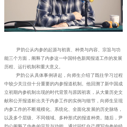
尹韵公从内参的起源与初衷、种类与内容、宗旨与功
能三个方面，阐释了内参这一中国特色新闻报道工作的发展
历程、运行机制和重大意义。
尹韵公
从
具体
事例讲起，向师生介绍了既往学习过程
中较少关注但十分重要的内参报道机制。他回溯了新中国成
立初期内参机制出现的时代背景与原因初衷
，
从大量历史文
献和公开报道析出关于内参工作的
实例
与细节，向师生呈现
内参工作的不断规模化、系统化、全面化发展的历史脉络
，
以及
多个层级、不同领域、多种形式的
报道种类
。
随后，尹
韵公阐释了内参的宗旨
与
功能。通过回忆自己撰写内参的经