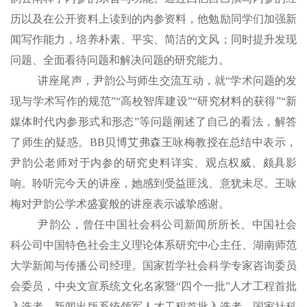
历以及在公开资料上读到的内参资料，
他
勉励同学们加强新
闻写作能力，培养朴素、平实、简洁的文风；同时提升发现
问题、全面看待问题和解决问题的研究能力。
讲座尾声，尹韵公与师生交流互动，就
“学术问题的发
现与学术写作的规范”“高校智库建设”“研究材料的获得”“新
媒体时代内参形式和形态”等问题阐述了自己的看法，解答
了师生的疑惑。BB贝博艾弗森王咏梅教授
在总结中表示
，
尹韵公
老师
对于内参的研究史料详实、观点权威、颇具影
响。聆听完今天的讲座，她感到受益匪浅、意犹未尽。王咏
梅对尹韵公学术盛宴般的讲座表示诚挚感谢。
尹韵公，
曾任中国社会科公司新闻所所长、中国社会
科公司中国特色社会主义理论体系研究中心主任、湖南师范
大学新闻与传播公司经理。国家哲学社会科学专家咨询委员
会委员，中央文宣系统文化名家暨
“四个一批”人才工程首批
入选者，新闻出版系统领军人才工程首批入选者，国家社科