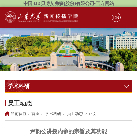
中国·BB贝博艾弗森(股份)有限公司-官方网站
EN
学术科研
员工动态
当前位置：
首页
>
学术科研
>
员工动态
>
正文
尹韵公讲授内参的宗旨及其功能