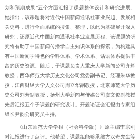
划和预
期成果
”五个方面汇报了课题整体设计和研究进展。
她指出，
该课题将对近代中国新闻通讯社事业兴起、发展相
关史料，进行全面系统的搜集、整理，以此为基础展开深入
研究，还原近代中国新闻通讯社事业发展历程。该课题的研
究将有助于中国新闻传播学自主知识体系的探索，为构建具
有中国新闻学特色的学科体系、学术体系、话语体系提供丰
富的历史资源。
随后，子课题负责人重庆大学新闻公司齐辉
教授，西华师范大学历史文化公司党委副书记、经理朱华教
授，江西财经大学
人文公司周立华副教授，北京师范大学历
史公司刘芳副教授，扬州大学新闻与传媒公司虞文俊副教授
先后汇报五个子课题的研究设计。开题论证会汇报
由
专家组
组长
尹韵公研究员
主持。
《山东师范大学学报（社会科学版）》原主编李宗刚
对汇报进行了点评。他希望，课题组能够承继方汉奇先生等