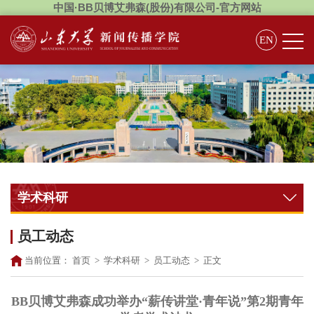
中国·BB贝博艾弗森(股份)有限公司-官方网站
EN
学术科研
员工动态
当前位置：
首页
>
学术科研
>
员工动态
>
正文
BB贝博艾弗森成功举办“薪传讲堂·青年说”第2期青年